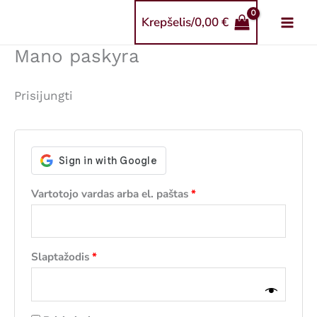
Pereiti
Krepšelis/
0,00
€
prie
turinio
Mano paskyra
Prisijungti
Privalomas
Vartotojo vardas arba el. paštas
*
Privalomas
Slaptažodis
*