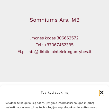
Somniums Ars, MB
Įmonės kodas 306662572
Tel.: +37067452335
El.p.: info@dirbtiniointelektogudrybes.lt
Tvarkyti sutikimą
Siekdami teikti geriausią patirtį, įrenginio informacijai saugoti ir (arba)
Facebook
Instagram
Telegram
pasiekti naudojame tokias technologijas kaip slapukus. Jei sutiksime su